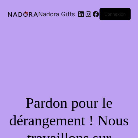
LinkedIn
Instagram
Facebook
Nadora Gifts
Connexion
Pardon pour le
dérangement ! Nous
travaillons sur