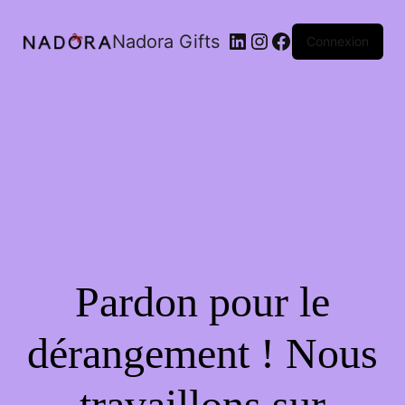
LinkedIn
Instagram
Facebook
Nadora Gifts
Connexion
Pardon pour le
dérangement ! Nous
travaillons sur