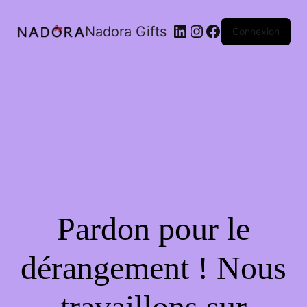
LinkedIn
Instagram
Facebook
Nadora Gifts
Connexion
Pardon pour le
dérangement ! Nous
travaillons sur