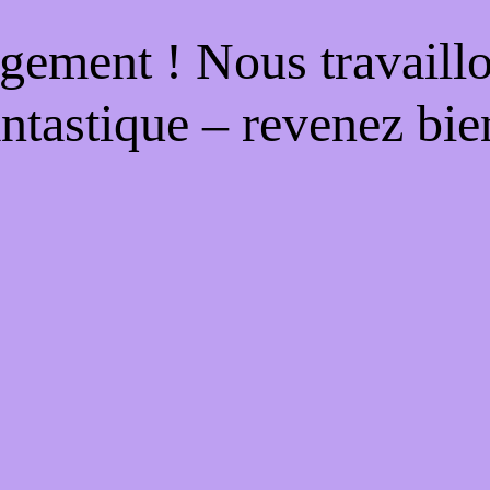
gement ! Nous travaill
antastique – revenez bien