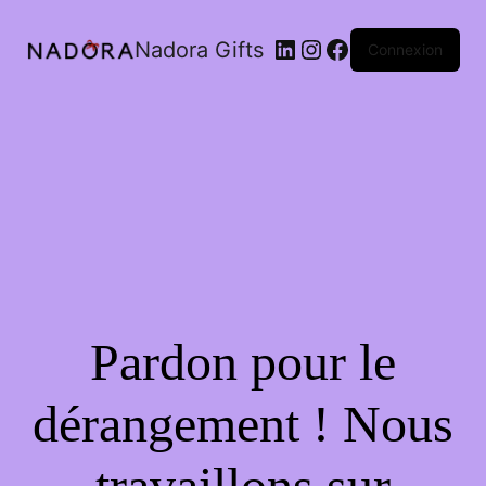
LinkedIn
Instagram
Facebook
Nadora Gifts
Connexion
Pardon pour le
dérangement ! Nous
travaillons sur