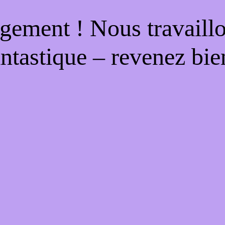
gement ! Nous travaill
antastique – revenez bien