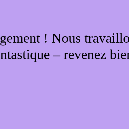
gement ! Nous travaill
antastique – revenez bien