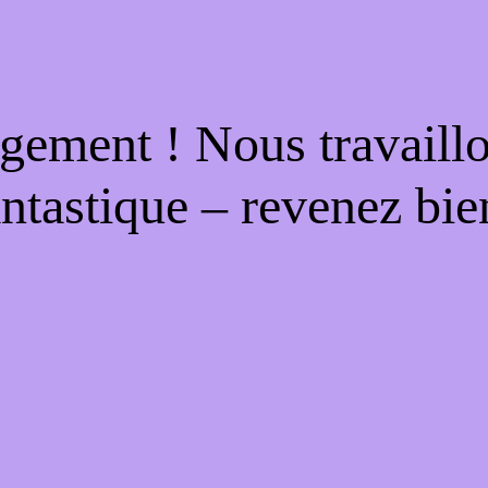
gement ! Nous travaill
antastique – revenez bien