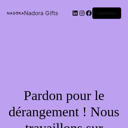
LinkedIn
Instagram
Facebook
Nadora Gifts
Connexion
Pardon pour le
dérangement ! Nous
travaillons sur